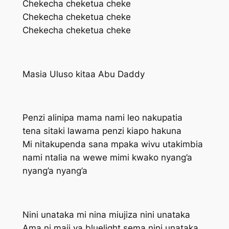
Chekecha cheketua cheke
Chekecha cheketua cheke
Chekecha cheketua cheke
Masia Uluso kitaa Abu Daddy
Penzi alinipa mama nami leo nakupatia
tena sitaki lawama penzi kiapo hakuna
Mi nitakupenda sana mpaka wivu utakimbia
nami ntalia na wewe mimi kwako nyang’a
nyang’a nyang’a
Nini unataka mi nina miujiza nini unataka
Ama ni maji ya bluelight sema nini unataka