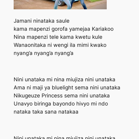
Jamani ninataka saule
kama mapenzi gorofa yamejaa Kariakoo
Nina mapenzi tele kama kwetu kule
Wanaonitaka ni wengi ila mimi kwako
nyang’a nyang’a nyang’a
Nini unataka mi nina miujiza nini unataka
Ama ni maji ya bluelight sema nini unataka
Nikugeuze Princess sema nini unataka
Unavyo biringa bayondo hivyo mi ndo
nataka taka sana natakaa
Nini unataka mi nina miujiza nini unataka