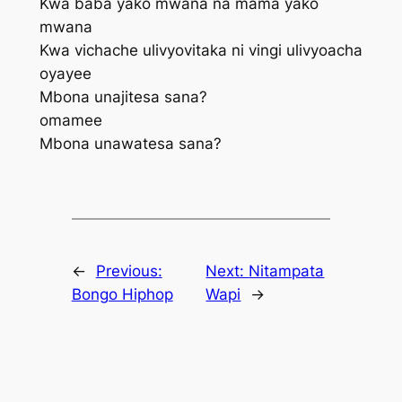
Kwa baba yako mwana na mama yako
mwana
Kwa vichache ulivyovitaka ni vingi ulivyoacha
oyayee
Mbona unajitesa sana?
omamee
Mbona unawatesa sana?
←
Previous:
Next:
Nitampata
Bongo Hiphop
Wapi
→